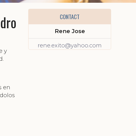
edro
CONTACT
Rene Jose
rene.exito@yahoo.com
e y
d.
s en
ndolos