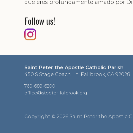
que eres profundamente amado por Di
Follow us!
Saint Peter the Apostle Catholic Parish
450 S Stage Coach Ln, Fallbrook, CA 92028
760-689-6200
office@stpeter-fallbrook.org
Copyright ©
2026 Saint Peter the Apostle C