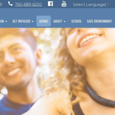
28
760-689-6200
Select Language
▼
ION
GET INVOLVED
GIVING
ABOUT
SCHOOL
SAFE ENVIRONMENT