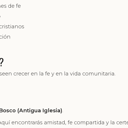
es de fe
o
ristianos
ación
?
een crecer en la fe y en la vida comunitaria.
 Bosco (Antigua Iglesia)
.
Aquí encontrarás amistad, fe compartida y la cert