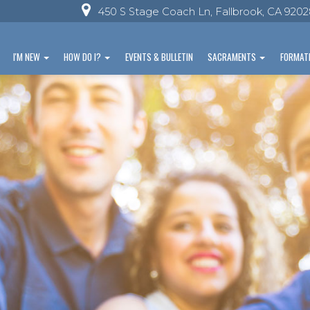
450 S Stage Coach Ln, Fallbrook, CA 920
I'M NEW
HOW DO I?
EVENTS & BULLETIN
SACRAMENTS
FORMAT